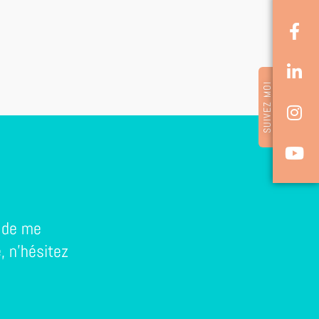
SUIVEZ MOI
, de me
, n'hésitez