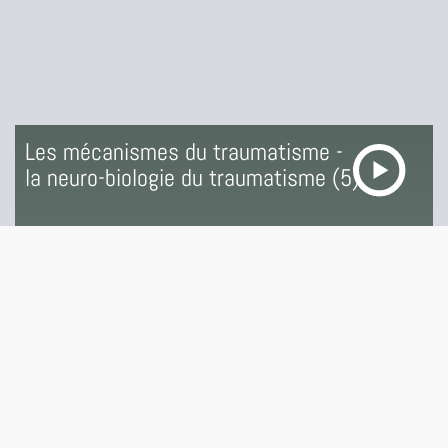
Les mécanismes du traumatisme -
la neuro-biologie du traumatisme (5)
14 SEPTEMBRE 2018
LES ÉPISODES TRAUMATISME ET RENAISSANCE : L'INCESTE
TRANSCRIPTION