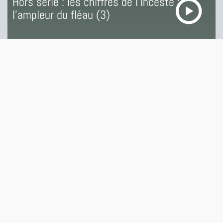
Hors série : les chiffres de l’inceste :
l’ampleur du fléau (3)
14 SEPTEMBRE 2018
LES ÉPISODES TRAUMATISME ET RENAISSANCE : L'INCESTE
TRANSCRIPTION
Le
mouvement #metoo
a libéré la parole sur les
agressions et violences sexuelles.
Créé en 2006, il a pris une ampleur considérable
avec l’affaire Harvey Weinstein en 2017. le
producteur de cinéma est alors accusé par une
trentaine de femmes de viols et d’agression