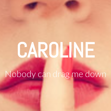
CAROLINE
Nobody can drag me down